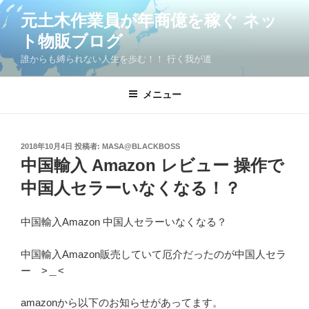
コ
元土木作業員が年商億を稼ぐ ネッ
ン
ト物販ブログ
テ
ン
誰からも縛られない人生を歩む！！ 行く我が道
ツ
へ
メニュー
ス
キ
ッ
投
2018年10月4日
投稿者:
MASA@BLACKBOSS
プ
稿
中国輸入 Amazon レビュー 操作で
日:
中国人セラーいなくなる！？
中国輸入Amazon 中国人セラーいなくなる？
中国輸入Amazon販売していて厄介だったのが中国人セラ
ー >＿<
amazonから以下のお知らせがあってます。