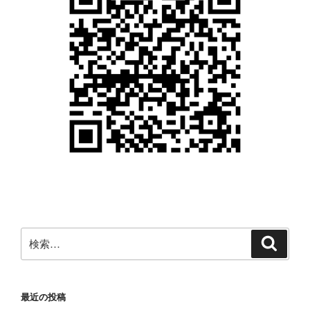
検
検
索
索:
最近の投稿