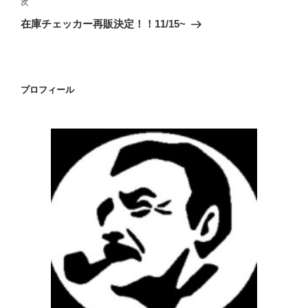
ビ
稿
次
次
ゲ
の
在庫チェッカー再販決定！！11/15~
投
ー
稿
シ
ョ
プロフィール
ン