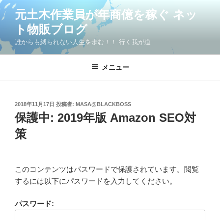
コ
元土木作業員が年商億を稼ぐ ネッ
ン
ト物販ブログ
テ
ン
誰からも縛られない人生を歩む！！ 行く我が道
ツ
へ
メニュー
ス
キ
ッ
投
2018年11月17日
投稿者:
MASA@BLACKBOSS
プ
稿
保護中: 2019年版 Amazon SEO対
日:
策
このコンテンツはパスワードで保護されています。閲覧
するには以下にパスワードを入力してください。
パスワード: