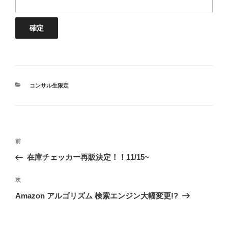
カ
コンサル生限定
テ
ゴ
リ
ー
投
前
前
稿
の
在庫チェッカー再販決定！！11/15~
ナ
投
ビ
稿
次
次
ゲ
の
Amazon アルゴリズム 検索エンジン大幅変更!?
投
ー
稿
シ