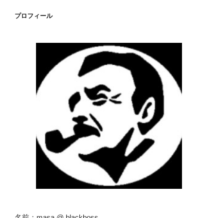
ョ
プロフィール
ン
名前：masa @ blackboss