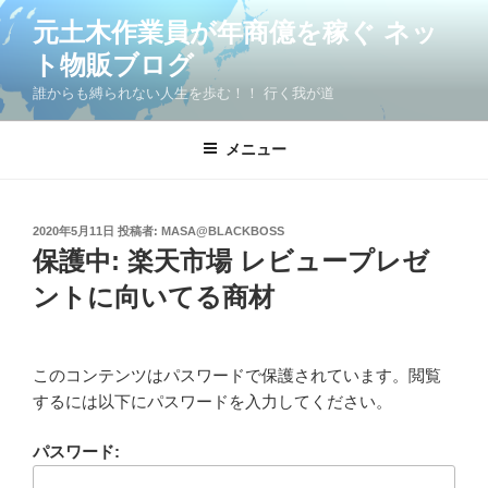
コ
元土木作業員が年商億を稼ぐ ネッ
ン
ト物販ブログ
テ
ン
誰からも縛られない人生を歩む！！ 行く我が道
ツ
へ
メニュー
ス
キ
ッ
投
2020年5月11日
投稿者:
MASA@BLACKBOSS
プ
稿
保護中: 楽天市場 レビュープレゼ
日:
ントに向いてる商材
このコンテンツはパスワードで保護されています。閲覧
するには以下にパスワードを入力してください。
パスワード: