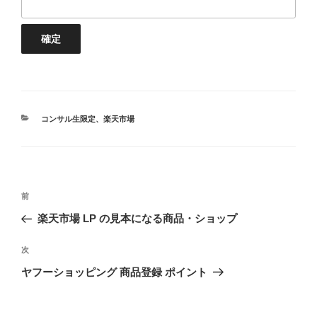
カ
コンサル生限定
、
楽天市場
テ
ゴ
リ
ー
投
前
前
稿
の
楽天市場 LP の⾒本になる商品・ショップ
ナ
投
ビ
稿
次
次
ゲ
の
ヤフーショッピング 商品登録 ポイント
投
ー
稿
シ