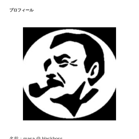
ョ
プロフィール
ン
名前：masa @ blackboss