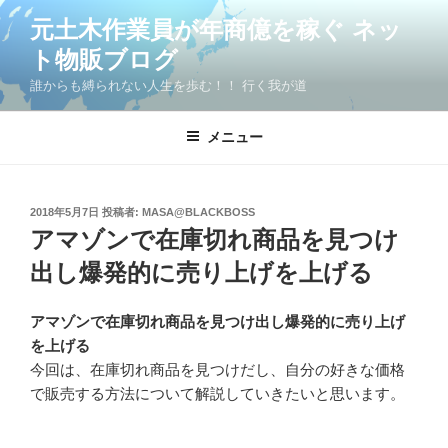
コ
元土木作業員が年商億を稼ぐ ネッ
ン
ト物販ブログ
テ
ン
誰からも縛られない人生を歩む！！ 行く我が道
ツ
へ
メニュー
ス
キ
ッ
投
2018年5月7日
投稿者:
MASA@BLACKBOSS
プ
稿
アマゾンで在庫切れ商品を見つけ
日:
出し爆発的に売り上げを上げる
アマゾンで在庫切れ商品を見つけ出し爆発的に売り上げ
を上げる
今回は、在庫切れ商品を見つけだし、自分の好きな価格
で販売する方法について解説していきたいと思います。