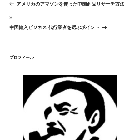
の
アメリカのアマゾンを使った中国商品リサーチ方法
ナ
投
ビ
稿
次
次
ゲ
の
中国輸入ビジネス 代行業者を選ぶポイント
投
ー
稿
シ
ョ
プロフィール
ン