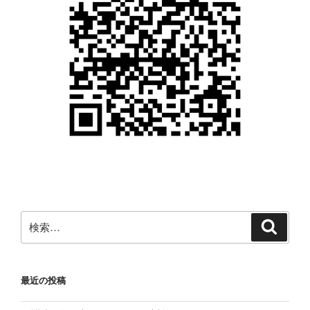
検
検
索
索:
最近の投稿