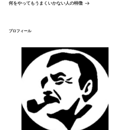
ゲ
の
何をやってもうまくいかない人の特徴
投
ー
稿
シ
ョ
プロフィール
ン