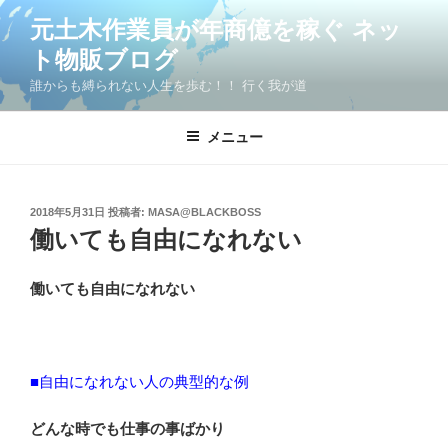
コ
元土木作業員が年商億を稼ぐ ネッ
ン
ト物販ブログ
テ
ン
誰からも縛られない人生を歩む！！ 行く我が道
ツ
へ
メニュー
ス
キ
ッ
投
2018年5月31日
投稿者:
MASA@BLACKBOSS
プ
稿
働いても自由になれない
日:
働いても自由になれない
■
自由になれない人の典型的な例
どんな時でも仕事の事ばかり