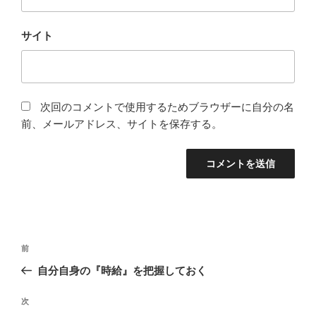
サイト
次回のコメントで使用するためブラウザーに自分の名
前、メールアドレス、サイトを保存する。
投
前
前
稿
の
自分自身の『時給』を把握しておく
ナ
投
ビ
稿
次
次