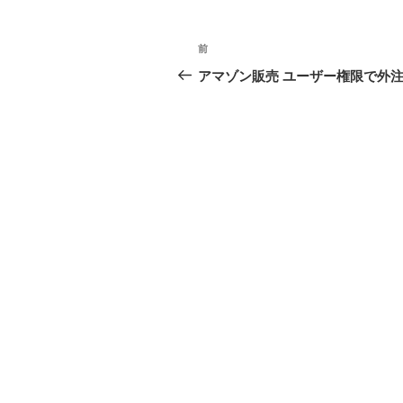
投
前
前
稿
の
アマゾン販売 ユーザー権限で外
投
ナ
稿
ビ
ゲ
ー
シ
ョ
ン