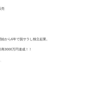
販売
業開始から6年で脱サラし独立起業。
月商3000万円達成！！
ら