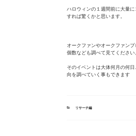
ハロウィンの１週間前に大量に
すれば驚くかと思います。
オークファンやオークファンプ
個数なども調べて見てください
そのイベントは大体何月の何日
向を調べていく事もできます
カ
リサーチ編
テ
ゴ
リ
ー