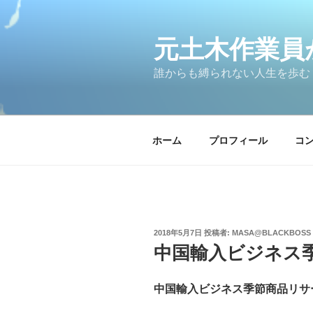
コ
ン
テ
元土木作業員
ン
誰からも縛られない人生を歩む
ツ
へ
ス
キ
ホーム
プロフィール
コ
ッ
プ
投
2018年5月7日
投稿者:
MASA@BLACKBOSS
稿
中国輸入ビジネス
日:
中国輸入ビジネス季節商品リサ