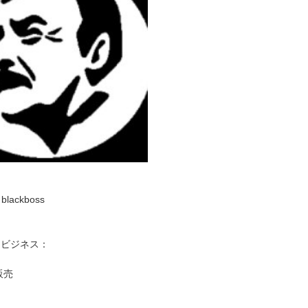
lackboss
るビジネス：
販売