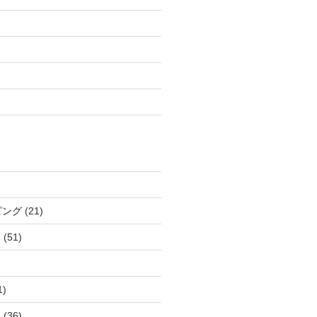
ピング
(21)
定
(51)
1)
ト
(36)