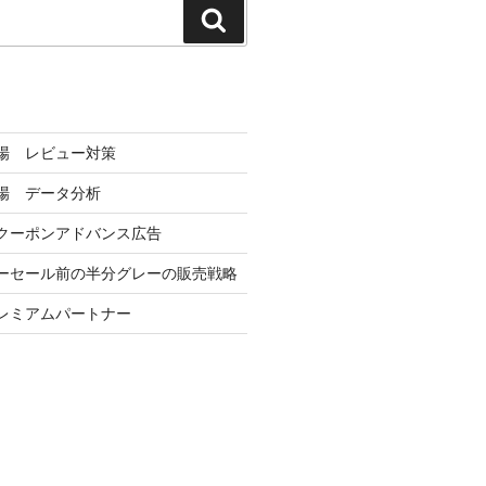
検
索
市場 レビュー対策
市場 データ分析
クーポンアドバンス広告
パーセール前の半分グレーの販売戦略
゚レミアムパートナー